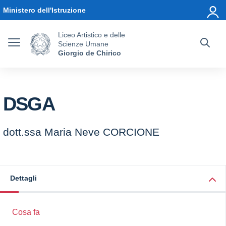
Vai ai contenuti
Vai al menu di navigazione
Vai al footer
Ministero dell'Istruzione
Liceo Artistico e delle
Scienze Umane
Giorgio de Chirico
DSGA
dott.ssa Maria Neve CORCIONE
Dettagli
Cosa fa