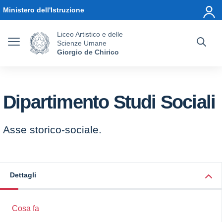
Vai ai contenuti
Vai al menu di navigazione
Vai al footer
Ministero dell'Istruzione
Liceo Artistico e delle
Scienze Umane
Giorgio de Chirico
Dipartimento Studi Sociali
Asse storico-sociale.
Dettagli
Cosa fa