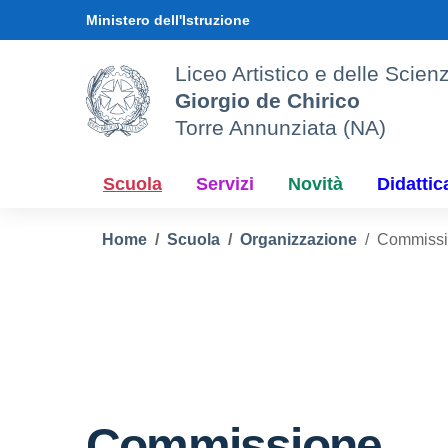
Vai ai contenuti
Vai al menu di navigazione
Vai al footer
Ministero dell'Istruzione
Liceo Artistico e delle Sci
Giorgio de Chirico
Torre Annunziata (NA)
Scuola
Servizi
Novità
Didattic
Home
Scuola
Organizzazione
Commissi
Commissione