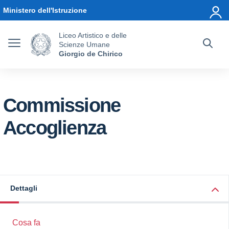
Vai ai contenuti
Vai al menu di navigazione
Vai al footer
Ministero dell'Istruzione
Liceo Artistico e delle
Scienze Umane
Giorgio de Chirico
Commissione
Accoglienza
Dettagli
Cosa fa