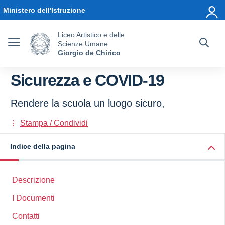
Vai ai contenuti
Vai al menu di navigazione
Vai al footer
Ministero dell'Istruzione
Liceo Artistico e delle
Scienze Umane
Giorgio de Chirico
Sicurezza e COVID-19
Rendere la scuola un luogo sicuro,
Stampa / Condividi
Indice della pagina
Descrizione
I Documenti
Contatti