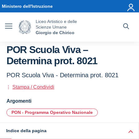
Vai ai contenuti
Vai al menu di navigazione
Vai al footer
Ministero dell'Istruzione
Liceo Artistico e delle
Scienze Umane
Giorgio de Chirico
POR Scuola Viva –
Determina prot. 8021
POR Scuola Viva - Determina prot. 8021
Stampa / Condividi
Argomenti
PON - Programma Operativo Nazionale
Indice della pagina