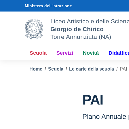
Vai ai contenuti
Vai al menu di navigazione
Vai al footer
Ministero dell'Istruzione
Liceo Artistico e delle Sci
Giorgio de Chirico
Torre Annunziata (NA)
Scuola
Servizi
Novità
Didattic
Home
Scuola
Le carte della scuola
PAI
PAI
Piano Annuale p