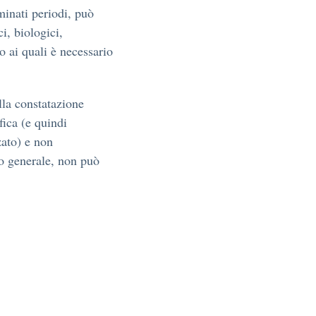
minati periodi, può
i, biologici,
to ai quali è necessario
lla constatazione
fica (e quindi
zato) e non
do generale, non può