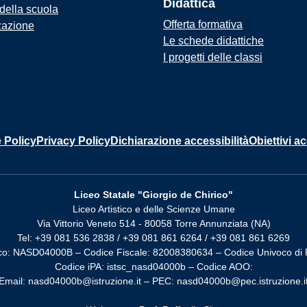
Didattica
 della scuola
Offerta formativa
zazione
Le schede didattiche
I progetti delle classi
 Policy
Privacy Policy
Dichiarazione accessibilità
Obiettivi ac
Liceo Statale "Giorgio de Chirico"
Liceo Artistico e delle Scienze Umane
Via Vittorio Veneto 514 - 80058 Torre Annunziata (NA)
Tel: +39 081 536 2838 / +39 081 861 6264 / +39 081 861 6269
co: NASD04000B – Codice Fiscale: 82008380634 – Codice Univoco di 
Codice iPA: istsc_nasd04000b – Codice AOO:
Email: nasd04000b@istruzione.it – PEC: nasd04000b@pec.istruzione.i