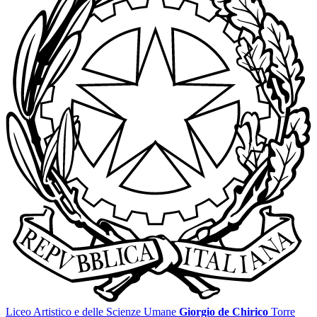
Liceo Artistico e delle Scienze Umane
Giorgio de Chirico
Torre