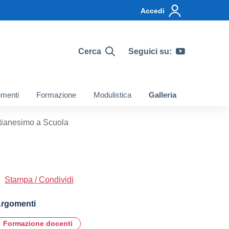
Accedi
Cerca
Seguici su:
menti
Formazione
Modulistica
Galleria
stianesimo a Scuola
Stampa / Condividi
rgomenti
Formazione docenti