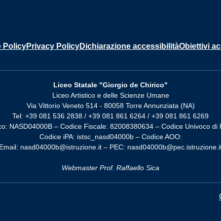
 Policy
Privacy Policy
Dichiarazione accessibilità
Obiettivi ac
Liceo Statale "Giorgio de Chirico"
Liceo Artistico e delle Scienze Umane
Via Vittorio Veneto 514 - 80058 Torre Annunziata (NA)
Tel: +39 081 536 2838 / +39 081 861 6264 / +39 081 861 6269
co: NASD04000B – Codice Fiscale: 82008380634 – Codice Univoco di 
Codice iPA: istsc_nasd04000b – Codice AOO:
Email: nasd04000b@istruzione.it – PEC: nasd04000b@pec.istruzione.i
Webmaster Prof. Raffaello Sica