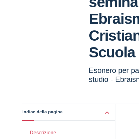
seminar
Ebrais
Cristia
Scuola
Esonero per pa
studio - Ebrai
Indice della pagina
Descrizione