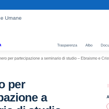
enze Umane
a
Trasparenza
Albo
Docu
ero per partecipazione a seminario di studio – Ebraismo e Cri
o per
pazione a
A