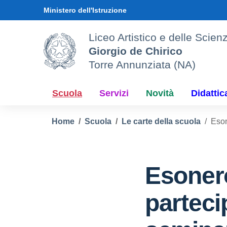
Vai ai contenuti
Vai al menu di navigazione
Vai al footer
Ministero dell'Istruzione
Liceo Artistico e delle Sci
Giorgio de Chirico
Torre Annunziata (NA)
Scuola
Servizi
Novità
Didattic
Home
Scuola
Le carte della scuola
Eson
Esoner
parteci