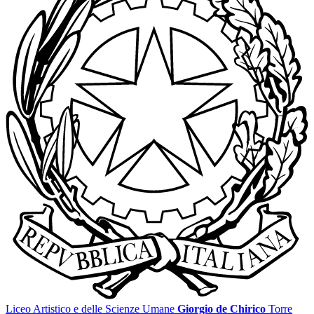
Liceo Artistico e delle Scienze Umane
Giorgio de Chirico
Torre