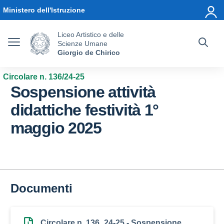
Vai ai contenuti
Vai al menu di navigazione
Vai al footer
Ministero dell'Istruzione
Liceo Artistico e delle
Scienze Umane
Giorgio de Chirico
Circolare n. 136/24-25
Sospensione attività
didattiche festività 1°
maggio 2025
Documenti
Circolare n. 136_24-25 - Sospensione