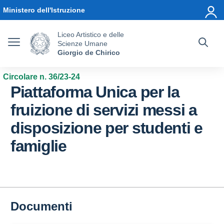
Vai ai contenuti
Vai al menu di navigazione
Vai al footer
Ministero dell'Istruzione
Liceo Artistico e delle
Scienze Umane
Giorgio de Chirico
Circolare n. 36/23-24
Piattaforma Unica per la
fruizione di servizi messi a
disposizione per studenti e
famiglie
Documenti