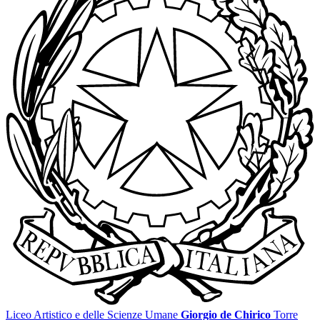
Liceo Artistico e delle Scienze Umane
Giorgio de Chirico
Torre