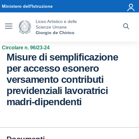
Vai ai contenuti
Vai al menu di navigazione
Vai al footer
Ministero dell'Istruzione
Liceo Artistico e delle
Scienze Umane
Giorgio de Chirico
Circolare n. 96/23-24
Misure di semplificazione
per accesso esonero
versamento contributi
previdenziali lavoratrici
madri-dipendenti