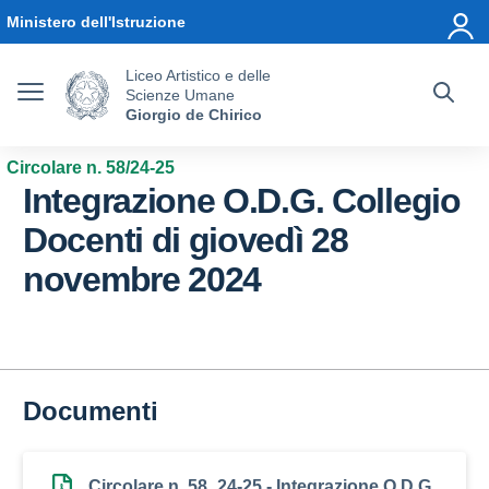
Vai ai contenuti
Vai al menu di navigazione
Vai al footer
Ministero dell'Istruzione
Liceo Artistico e delle
Scienze Umane
Giorgio de Chirico
Circolare n. 58/24-25
Integrazione O.D.G. Collegio
Docenti di giovedì 28
novembre 2024
Documenti
Circolare n. 58_24-25 - Integrazione O.D.G.