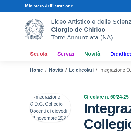
Vai ai contenuti
Vai al menu di navigazione
Vai al footer
Ministero dell'Istruzione
Liceo Artistico e delle Sci
Giorgio de Chirico
Torre Annunziata (NA)
Scuola
Servizi
Novità
Didattic
Home
Novità
Le circolari
Integrazione O
Circolare n. 60/24-25
Integra
Collegi