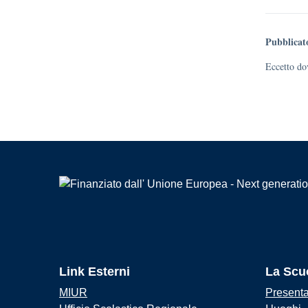
Pubblicat
Eccetto dov
Link Esterni
La Scu
MIUR
Present