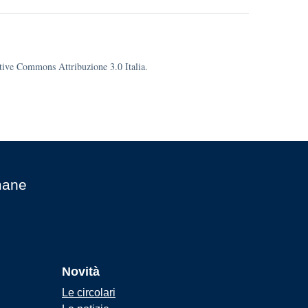
eative Commons Attribuzione 3.0 Italia.
mane
Novità
Le circolari