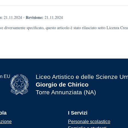
o:
Revisione:
21.11.2024
-
21.11.2024
e diversamente specificato, questo articolo è stato rilasciato sotto Licenza Cr
Liceo Artistico e delle Scienze U
Giorgio de Chirico
Torre Annunziata (NA)
ola
I Servizi
azione
Personale scolastico