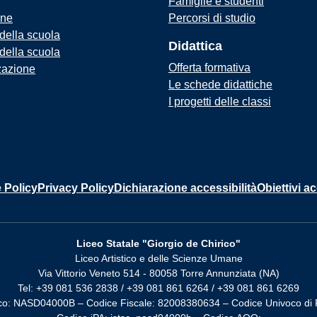
Famiglie e studenti
one
Percorsi di studio
 della scuola
Didattica
 della scuola
Offerta formativa
zazione
Le schede didattiche
I progetti delle classi
 Policy
Privacy Policy
Dichiarazione accessibilità
Obiettivi ac
Liceo Statale "Giorgio de Chirico"
Liceo Artistico e delle Scienze Umane
Via Vittorio Veneto 514 - 80058 Torre Annunziata (NA)
Tel: +39 081 536 2838 / +39 081 861 6264 / +39 081 861 6269
co: NASD04000B – Codice Fiscale: 82008380634 – Codice Univoco di 