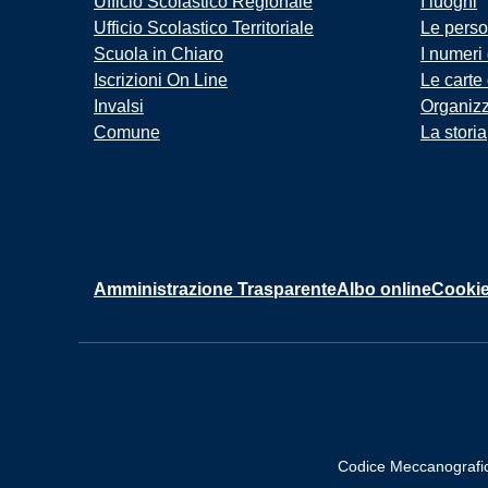
Ufficio Scolastico Regionale
I luoghi
Ufficio Scolastico Territoriale
Le pers
Scuola in Chiaro
I numeri
Iscrizioni On Line
Le carte
Invalsi
Organiz
Comune
La storia
Amministrazione Trasparente
Albo online
Cookie
Codice Meccanografi