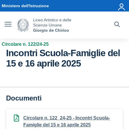
Vai ai contenuti
Vai al menu di navigazione
Vai al footer
Ministero dell'Istruzione
Liceo Artistico e delle
Scienze Umane
Giorgio de Chirico
Circolare n. 122/24-25
Incontri Scuola-Famiglie del
15 e 16 aprile 2025
Documenti
Circolare n. 122_24-25 - Incontri Scuola-
Famiglie del 15 e 16 aprile 2025