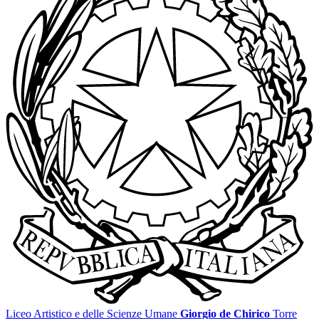
Liceo Artistico e delle Scienze Umane
Giorgio de Chirico
Torre