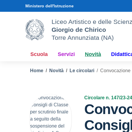
Vai ai contenuti
Vai al menu di navigazione
Vai al footer
Ministero dell'Istruzione
Liceo Artistico e delle Sci
Giorgio de Chirico
Torre Annunziata (NA)
Scuola
Servizi
Novità
Didattic
Home
Novità
Le circolari
Convocazione Co
Circolare n. 147/23-2
Convoc
Consigl