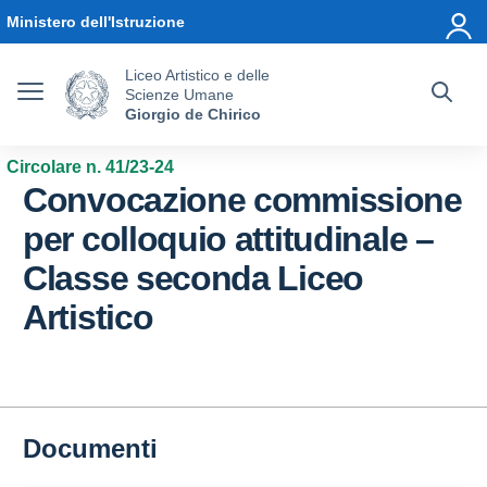
Vai ai contenuti
Vai al menu di navigazione
Vai al footer
Ministero dell'Istruzione
Liceo Artistico e delle
Scienze Umane
Giorgio de Chirico
Circolare n. 41/23-24
Convocazione commissione
per colloquio attitudinale –
Classe seconda Liceo
Artistico
Documenti