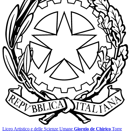
Liceo Artistico e delle Scienze Umane
Giorgio de Chirico
Torre