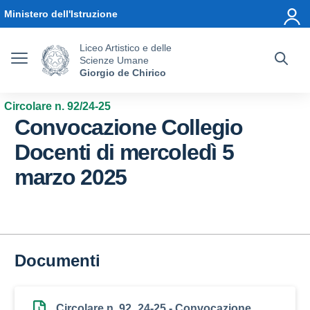
Vai ai contenuti
Vai al menu di navigazione
Vai al footer
Ministero dell'Istruzione
Liceo Artistico e delle
Scienze Umane
Giorgio de Chirico
Circolare n. 92/24-25
Convocazione Collegio
Docenti di mercoledì 5
marzo 2025
Documenti
Circolare n. 92_24-25 - Convocazione