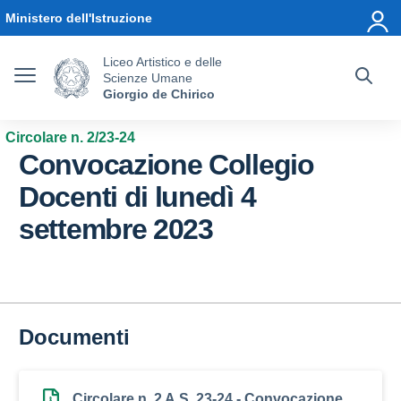
Vai ai contenuti
Vai al menu di navigazione
Vai al footer
Ministero dell'Istruzione
Liceo Artistico e delle
Scienze Umane
Giorgio de Chirico
Circolare n. 2/23-24
Convocazione Collegio
Docenti di lunedì 4
settembre 2023
Documenti
Circolare n. 2 A.S. 23-24 - Convocazione