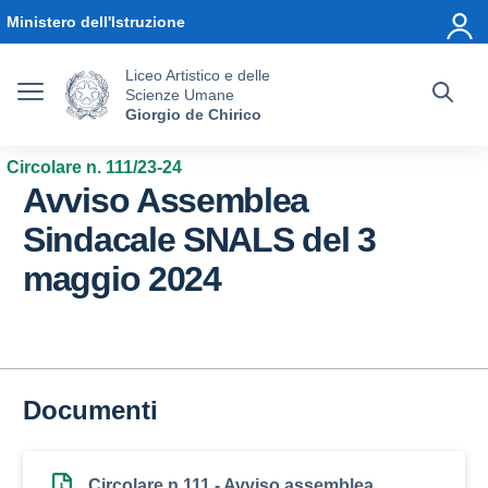
Vai ai contenuti
Vai al menu di navigazione
Vai al footer
Ministero dell'Istruzione
Liceo Artistico e delle
Scienze Umane
Giorgio de Chirico
Circolare n. 111/23-24
Avviso Assemblea
Sindacale SNALS del 3
maggio 2024
Documenti
Circolare n.111 - Avviso assemblea