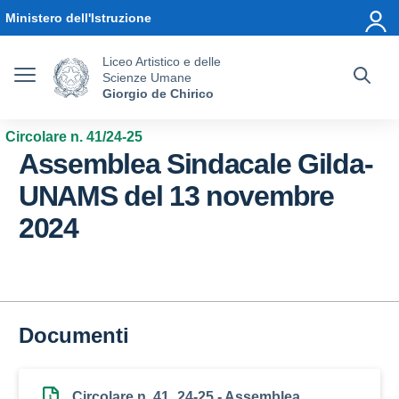
Vai ai contenuti
Vai al menu di navigazione
Vai al footer
Ministero dell'Istruzione
Liceo Artistico e delle
Scienze Umane
Giorgio de Chirico
Circolare n. 41/24-25
Assemblea Sindacale Gilda-
UNAMS del 13 novembre
2024
Documenti
Circolare n. 41_24-25 - Assemblea