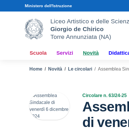
Vai ai contenuti
Vai al menu di navigazione
Vai al footer
Ministero dell'Istruzione
Liceo Artistico e delle Sci
Giorgio de Chirico
Torre Annunziata (NA)
Scuola
Servizi
Novità
Didattic
Home
Novità
Le circolari
Assemblea Sind
Circolare n. 63/24-25
Assemb
di vene