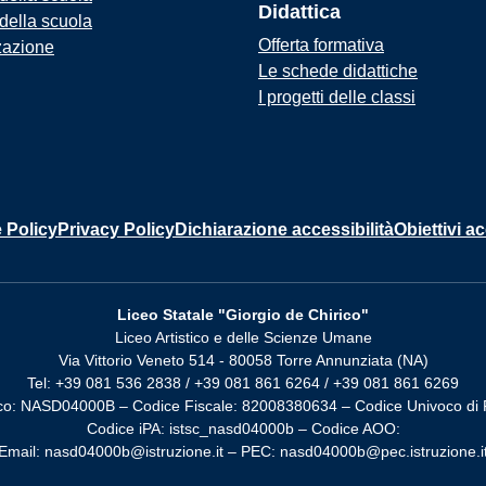
Didattica
 della scuola
Offerta formativa
zazione
Le schede didattiche
I progetti delle classi
 Policy
Privacy Policy
Dichiarazione accessibilità
Obiettivi ac
Liceo Statale "Giorgio de Chirico"
Liceo Artistico e delle Scienze Umane
Via Vittorio Veneto 514 - 80058 Torre Annunziata (NA)
Tel: +39 081 536 2838 / +39 081 861 6264 / +39 081 861 6269
co: NASD04000B – Codice Fiscale: 82008380634 – Codice Univoco di 
Codice iPA: istsc_nasd04000b – Codice AOO:
Email: nasd04000b@istruzione.it – PEC: nasd04000b@pec.istruzione.i