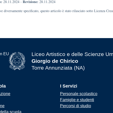
o:
Revisione:
28.11.2024
-
28.11.2024
e diversamente specificato, questo articolo è stato rilasciato sotto Licenza Cr
Liceo Artistico e delle Scienze U
Giorgio de Chirico
Torre Annunziata (NA)
ola
I Servizi
azione
Personale scolastico
Famiglie e studenti
one
Percorsi di studio
 della scuola