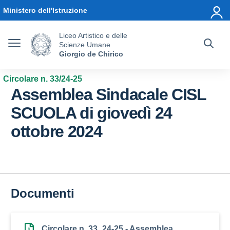
Vai ai contenuti
Vai al menu di navigazione
Vai al footer
Ministero dell'Istruzione
Liceo Artistico e delle
Scienze Umane
Giorgio de Chirico
Circolare n. 33/24-25
Assemblea Sindacale CISL
SCUOLA di giovedì 24
ottobre 2024
Documenti
Circolare n. 33_24-25 - Assemblea