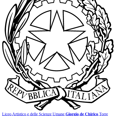
Liceo Artistico e delle Scienze Umane
Giorgio de Chirico
Torre