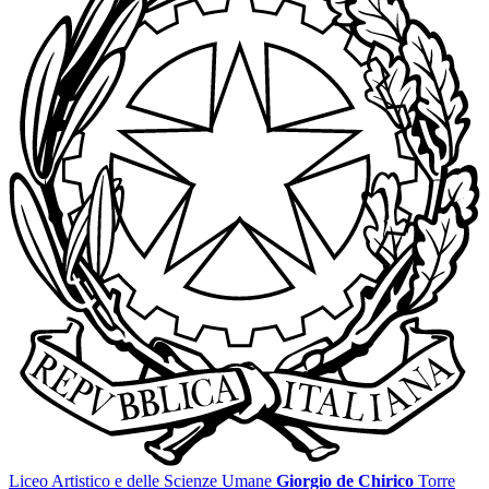
Liceo Artistico e delle Scienze Umane
Giorgio de Chirico
Torre