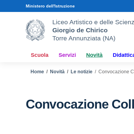
Vai ai contenuti
Vai al menu di navigazione
Vai al footer
Ministero dell'Istruzione
Liceo Artistico e delle Sci
Giorgio de Chirico
Torre Annunziata (NA)
Scuola
Servizi
Novità
Didattic
Home
Novità
Le notizie
Convocazione Co
Convocazione Coll