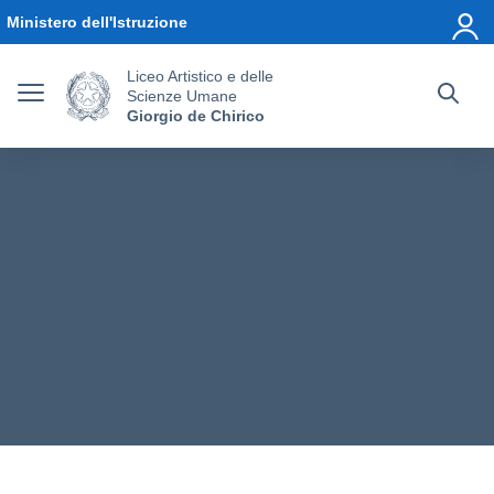
Vai ai contenuti
Vai al menu di navigazione
Vai al footer
Ministero dell'Istruzione
Liceo Artistico e delle
Scienze Umane
Giorgio de Chirico