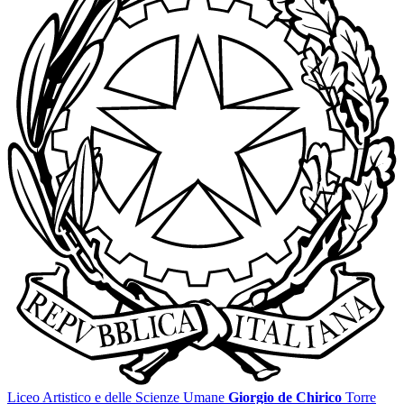
Liceo Artistico e delle Scienze Umane
Giorgio de Chirico
Torre