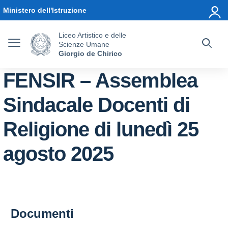
Vai ai contenuti
Vai al menu di navigazione
Vai al footer
Ministero dell'Istruzione
Liceo Artistico e delle
Scienze Umane
Giorgio de Chirico
FENSIR – Assemblea
Sindacale Docenti di
Religione di lunedì 25
agosto 2025
Documenti