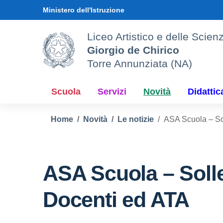
Vai ai contenuti
Vai al menu di navigazione
Vai al footer
Ministero dell'Istruzione
Liceo Artistico e delle Sci
Giorgio de Chirico
Torre Annunziata (NA)
Scuola
Servizi
Novità
Didattic
Home
Novità
Le notizie
ASA Scuola – Sol
ASA Scuola – Solle
Docenti ed ATA