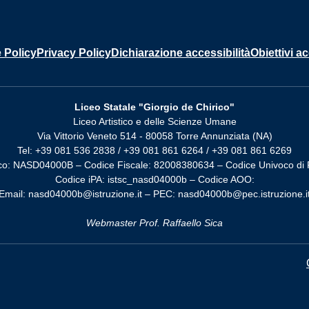
 Policy
Privacy Policy
Dichiarazione accessibilità
Obiettivi ac
Liceo Statale "Giorgio de Chirico"
Liceo Artistico e delle Scienze Umane
Via Vittorio Veneto 514 - 80058 Torre Annunziata (NA)
Tel: +39 081 536 2838 / +39 081 861 6264 / +39 081 861 6269
co: NASD04000B – Codice Fiscale: 82008380634 – Codice Univoco di 
Codice iPA: istsc_nasd04000b – Codice AOO:
Email: nasd04000b@istruzione.it – PEC: nasd04000b@pec.istruzione.i
Webmaster Prof. Raffaello Sica