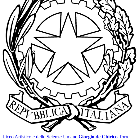
Liceo Artistico e delle Scienze Umane
Giorgio de Chirico
Torre