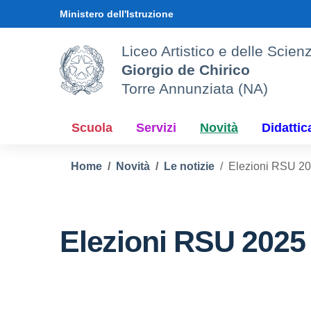
Vai ai contenuti
Vai al menu di navigazione
Vai al footer
Ministero dell'Istruzione
Liceo Artistico e delle Sci
Giorgio de Chirico
Torre Annunziata (NA)
Scuola
Servizi
Novità
Didattic
Home
Novità
Le notizie
Elezioni RSU 2
Elezioni RSU 2025