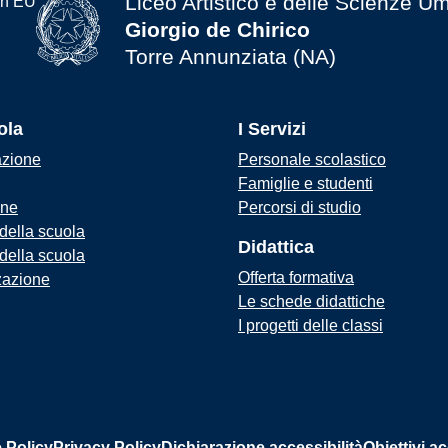
Liceo Artistico e delle Scienze U
Giorgio de Chirico
Torre Annunziata (NA)
ola
I Servizi
azione
Personale scolastico
Famiglie e studenti
one
Percorsi di studio
 della scuola
Didattica
 della scuola
Offerta formativa
zazione
Le schede didattiche
I progetti delle classi
 Policy
Privacy Policy
Dichiarazione accessibilità
Obiettivi ac