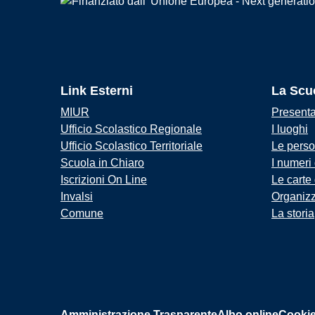
Link Esterni
La Scu
MIUR
Present
Ufficio Scolastico Regionale
I luoghi
Ufficio Scolastico Territoriale
Le pers
Scuola in Chiaro
I numeri
Iscrizioni On Line
Le carte
Invalsi
Organiz
Comune
La storia
Amministrazione Trasparente
Albo online
Cookie