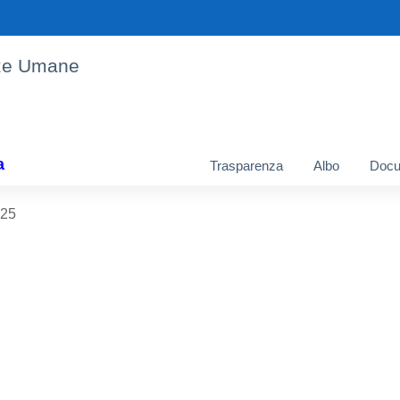
enze Umane
a
Trasparenza
Albo
Docu
025