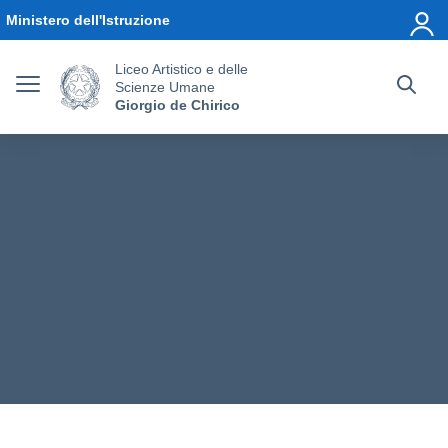
Vai ai contenuti
Vai al menu di navigazione
Vai al footer
Ministero dell'Istruzione
Liceo Artistico e delle
Scienze Umane
Giorgio de Chirico