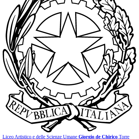
Liceo Artistico e delle Scienze Umane
Giorgio de Chirico
Torre