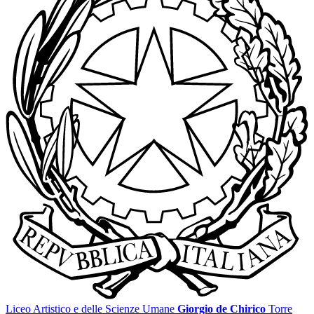
Liceo Artistico e delle Scienze Umane
Giorgio de Chirico
Torre