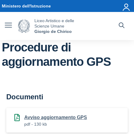
Vai ai contenuti
Vai al menu di navigazione
Vai al footer
Ministero dell'Istruzione
Liceo Artistico e delle
Scienze Umane
Giorgio de Chirico
Procedure di
aggiornamento GPS
Documenti
Avviso aggiornamento GPS
pdf - 130 kb