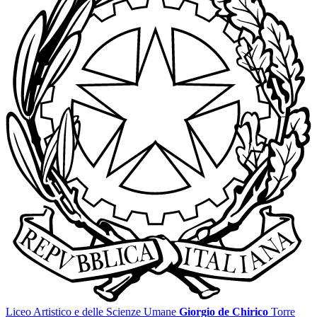
Liceo Artistico e delle Scienze Umane
Giorgio de Chirico
Torre