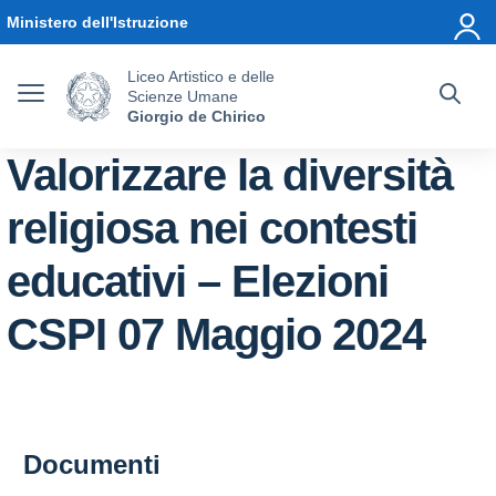
Vai ai contenuti
Vai al menu di navigazione
Vai al footer
Ministero dell'Istruzione
Liceo Artistico e delle
Scienze Umane
Giorgio de Chirico
Valorizzare la diversità
religiosa nei contesti
educativi – Elezioni
CSPI 07 Maggio 2024
Documenti