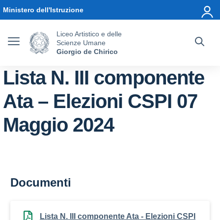
Vai ai contenuti
Vai al menu di navigazione
Vai al footer
Ministero dell'Istruzione
Liceo Artistico e delle
Scienze Umane
Giorgio de Chirico
Lista N. III componente
Ata – Elezioni CSPI 07
Maggio 2024
Documenti
Lista N. III componente Ata - Elezioni CSPI