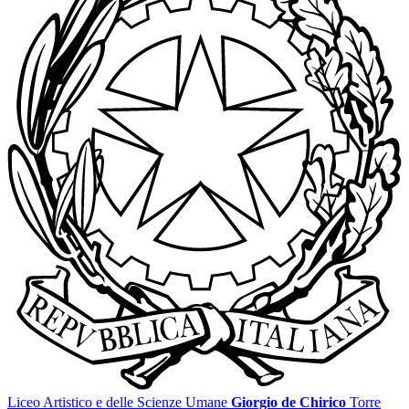
Liceo Artistico e delle Scienze Umane
Giorgio de Chirico
Torre