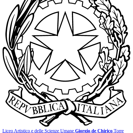
Liceo Artistico e delle Scienze Umane
Giorgio de Chirico
Torre