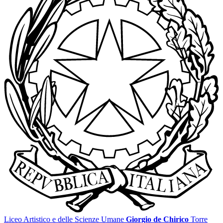
Liceo Artistico e delle Scienze Umane
Giorgio de Chirico
Torre