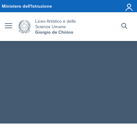
Vai ai contenuti
Vai al menu di navigazione
Vai al footer
Ministero dell'Istruzione
Liceo Artistico e delle
Scienze Umane
Giorgio de Chirico