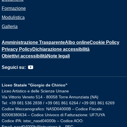
Formazione
Modulistica
Galleria
Amministrazione Trasparente
Albo online
Cookie Policy
Privacy Policy
Dichiarazione accessibilità
Obiettivi accessibilità
Note legali
Seguici su:
Liceo Statale "Giorgio de Chirico"
Liceo Artistico e delle Scienze Umane
Via Vittorio Veneto 514 - 80058 Torre Annunziata (NA)
Tel: +39 081 536 2838 / +39 081 861 6264 / +39 081 861 6269
Codice Meccanografico: NASD04000B – Codice Fiscale:
82008380634 – Codice Univoco di Fatturazione: UF7UYA
Codice iPA: istsc_nasd04000b – Codice AOO:
Email: nasd04000b@istruzione.it – PEC: