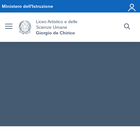
Vai ai contenuti
Vai al menu di navigazione
Vai al footer
Ministero dell'Istruzione
Liceo Artistico e delle
Scienze Umane
Giorgio de Chirico