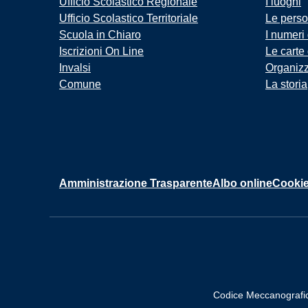
Ufficio Scolastico Regionale
I luoghi
Ufficio Scolastico Territoriale
Le pers
Scuola in Chiaro
I numeri
Iscrizioni On Line
Le carte
Invalsi
Organiz
Comune
La storia
Amministrazione Trasparente
Albo online
Cookie
Codice Meccanografi