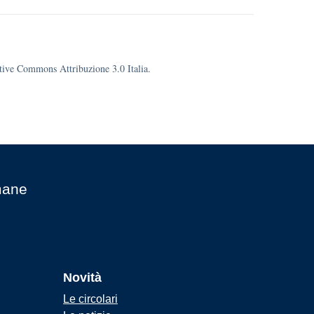
eative Commons Attribuzione 3.0 Italia.
mane
Novità
Le circolari