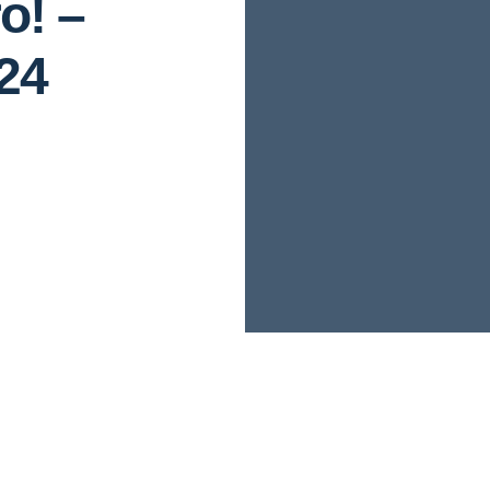
o! –
24