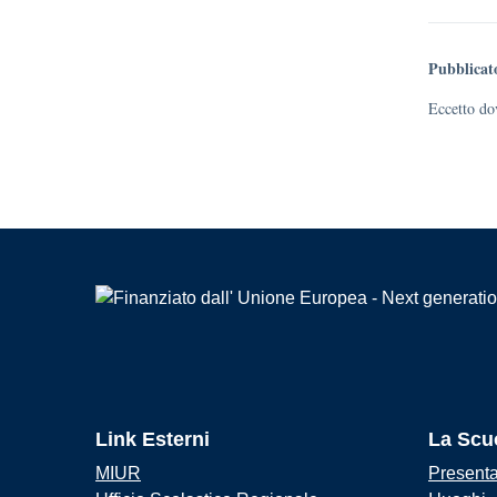
Pubblicat
Eccetto dov
Link Esterni
La Scu
MIUR
Present