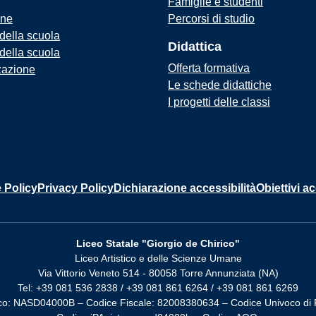
Famiglie e studenti
one
Percorsi di studio
 della scuola
Didattica
 della scuola
Offerta formativa
zazione
Le schede didattiche
I progetti delle classi
 Policy
Privacy Policy
Dichiarazione accessibilità
Obiettivi ac
Liceo Statale "Giorgio de Chirico"
Liceo Artistico e delle Scienze Umane
Via Vittorio Veneto 514 - 80058 Torre Annunziata (NA)
Tel: +39 081 536 2838 / +39 081 861 6264 / +39 081 861 6269
co: NASD04000B – Codice Fiscale: 82008380634 – Codice Univoco di 