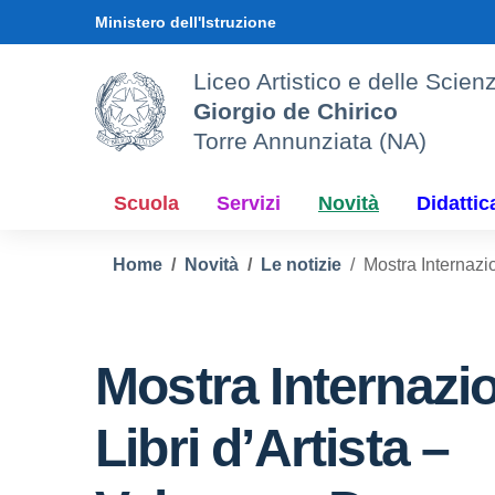
Vai ai contenuti
Vai al menu di navigazione
Vai al footer
Ministero dell'Istruzione
Liceo Artistico e delle Sci
Giorgio de Chirico
Torre Annunziata (NA)
Scuola
Servizi
Novità
Didattic
Home
Novità
Le notizie
Mostra Internazi
Mostra Internazio
Libri d’Artista –