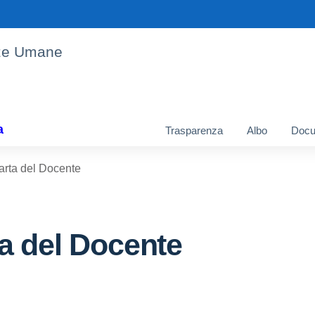
enze Umane
a
Trasparenza
Albo
Docu
rta del Docente
a del Docente