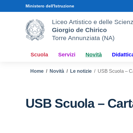
Vai ai contenuti
Vai al menu di navigazione
Vai al footer
Ministero dell'Istruzione
Liceo Artistico e delle Sci
Giorgio de Chirico
Torre Annunziata (NA)
Scuola
Servizi
Novità
Didattic
Home
Novità
Le notizie
USB Scuola – Ca
USB Scuola – Cart